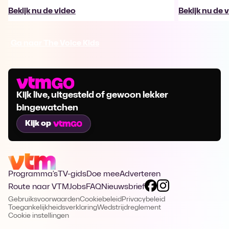
Bekijk nu de video
Bekijk nu de 
Ga naar The Voice Kids
Kijk live, uitgesteld of gewoon lekker
bingewatchen
Kijk op
Programma's
TV-gids
Doe mee
Adverteren
Route naar VTM
Jobs
FAQ
Nieuwsbrief
Gebruiksvoorwaarden
Cookiebeleid
Privacybeleid
Toegankelijkheidsverklaring
Wedstrijdreglement
Cookie instellingen