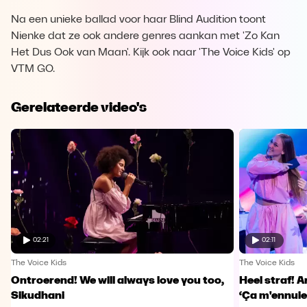
Na een unieke ballad voor haar Blind Audition toont
Nienke dat ze ook andere genres aankan met 'Zo Kan
Het Dus Ook van Maan'. Kijk ook naar 'The Voice Kids' op
VTM GO.
Gerelateerde video's
02:21
02:11
The Voice Kids
The Voice Kids
Ontroerend! We will always love you too,
Heel straf! A
Sikudhani
‘Ça m'ennuie