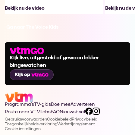
Bekijk nu de video
Bekijk nu de 
Ga naar The Voice Kids
Kijk live, uitgesteld of gewoon lekker
bingewatchen
Kijk op
Programma's
TV-gids
Doe mee
Adverteren
Route naar VTM
Jobs
FAQ
Nieuwsbrief
Gebruiksvoorwaarden
Cookiebeleid
Privacybeleid
Toegankelijkheidsverklaring
Wedstrijdreglement
Cookie instellingen