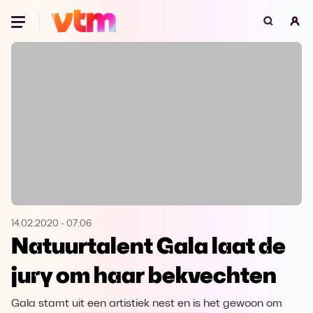
Oeps, browser niet ondersteund
Voor je onze programma's gaat ontdekken,
best je browser updaten of hieronder één
van de ondersteunde browsers
downloaden.
Google Chrome
Download
Firefox
Download
Safari
Download
14.02.2020
-
07:06
Natuurtalent Gala laat de
Microsoft Edge
Download
jury om haar bekvechten
Opera
Download
Gala stamt uit een artistiek nest en is het gewoon om