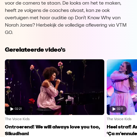
voor de camera te staan. De looks om het te maken,
heeft ze volgens de coaches alvast, kan ze ook
overtuigen met haar auditie op Don’t Know Why van
Norah Jones? Herbekijk de volledige aflevering via VTM
GO.
Gerelateerde video's
02:21
02:11
The Voice Kids
The Voice Kids
Ontroerend! We will always love you too,
Heel straf! A
Sikudhani
‘Ça m'ennuie