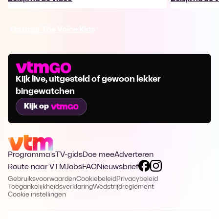
Ga naar The Voice Kids
Kijk live, uitgesteld of gewoon lekker
bingewatchen
Kijk op
Programma's
TV-gids
Doe mee
Adverteren
Route naar VTM
Jobs
FAQ
Nieuwsbrief
Gebruiksvoorwaarden
Cookiebeleid
Privacybeleid
Toegankelijkheidsverklaring
Wedstrijdreglement
Cookie instellingen