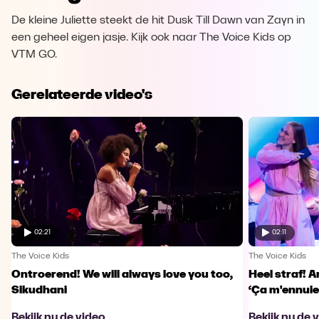
De kleine Juliette steekt de hit Dusk Till Dawn van Zayn in
een geheel eigen jasje. Kijk ook naar The Voice Kids op
VTM GO.
Gerelateerde video's
02:21
02:11
The Voice Kids
The Voice Kids
Ontroerend! We will always love you too,
Heel straf! A
Sikudhani
‘Ça m'ennuie
Bekijk nu de video
Bekijk nu de 