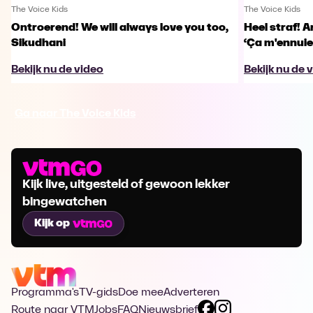
The Voice Kids
The Voice Kids
Ontroerend! We will always love you too,
Heel straf! A
Sikudhani
‘Ça m'ennuie
Bekijk nu de video
Bekijk nu de 
Ga naar The Voice Kids
Kijk live, uitgesteld of gewoon lekker
bingewatchen
Kijk op
Programma's
TV-gids
Doe mee
Adverteren
Route naar VTM
Jobs
FAQ
Nieuwsbrief