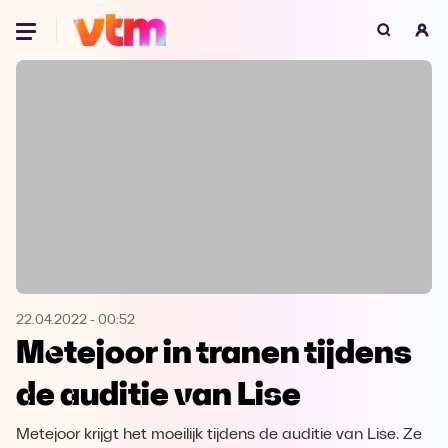
Oeps, browser niet ondersteund
Voor je onze programma's gaat ontdekken,
best je browser updaten of hieronder één
van de ondersteunde browsers
downloaden.
Google Chrome
Download
Firefox
Download
Safari
Download
22.04.2022
-
00:52
Metejoor in tranen tijdens
Microsoft Edge
Download
de auditie van Lise
Opera
Download
Metejoor krijgt het moeilijk tijdens de auditie van Lise. Ze