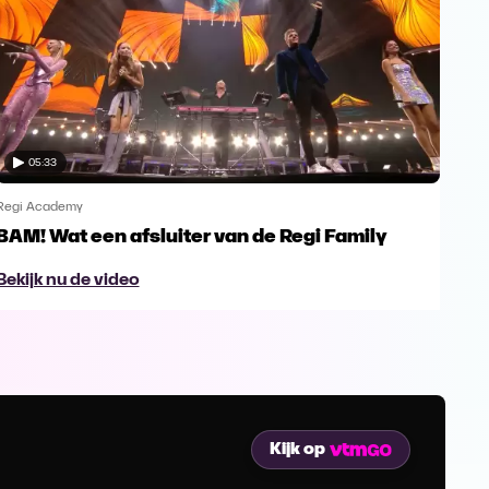
05:33
Regi Academy
Regi
BAM! Wat een afsluiter van de Regi Family
Wau
vol
Bekijk nu de video
Bek
Kijk op