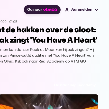
Ga naar
Aanmelden
2022
-
01:05
t de hakken over de sloot:
ak zingt 'You Have A Heart'
rmen kan danser Paak al. Maar kan hij ook zingen? Hij
n zijn Prince-outfit auditie met 'You Have A Heart' van
en Olivia. Kijk ook naar Regi Academy op VTM GO.
Ga naar Regi Academy