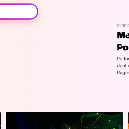
Oeps, browser niet ondersteund
01.09.
Voor je onze programma's gaat ontdekken,
Me
best je browser updaten of hieronder één
van de ondersteunde browsers
Pa
downloaden.
Perfo
Google Chrome
Download
doet i
Regi 
Firefox
Download
Safari
Download
Microsoft Edge
Download
Opera
Download