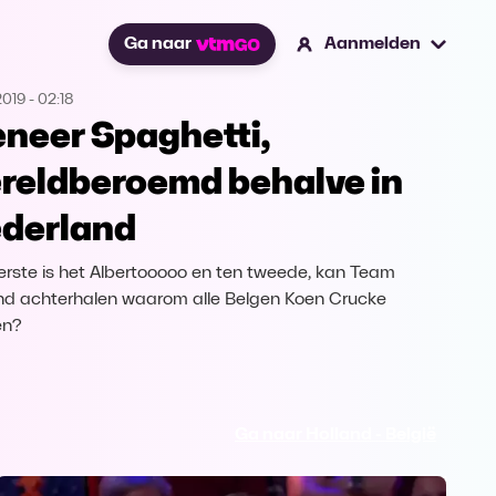
Ga naar
Aanmelden
2019
-
02:18
neer Spaghetti,
reldberoemd behalve in
derland
erste is het Albertooooo en ten tweede, kan Team
nd achterhalen waarom alle Belgen Koen Crucke
en?
Ga naar Holland - België