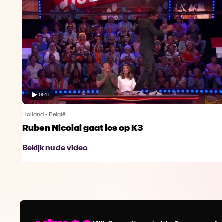
01:41
Holland - België
Ruben Nicolai gaat los op K3
Bekijk nu de video