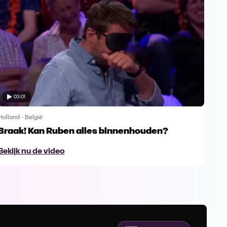
03:01
Holland - België
Holla
Braak! Kan Ruben alles binnenhouden?
Slo
An
Bekijk nu de video
Bek