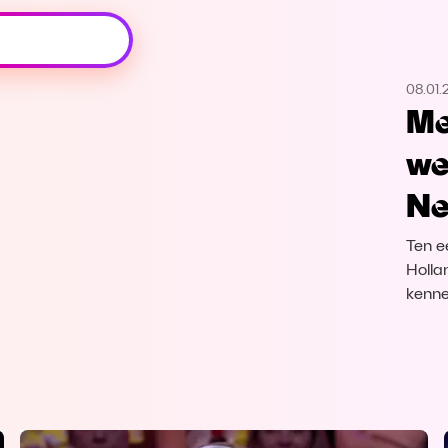
Oeps, browser niet ondersteund
08.01.
Voor je onze programma's gaat ontdekken,
Me
best je browser updaten of hieronder één
van de ondersteunde browsers
we
downloaden.
Ne
Google Chrome
Download
Ten e
Firefox
Download
Holla
kenn
Safari
Download
Microsoft Edge
Download
Opera
Download