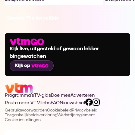
Ga naar The Voice Kids
Kijk live, uitgesteld of gewoon lekker
bingewatchen
Kijk op
Programma's
TV-gids
Doe mee
Adverteren
Route naar VTM
Jobs
FAQ
Nieuwsbrief
Gebruiksvoorwaarden
Cookiebeleid
Privacybeleid
Toegankelijkheidsverklaring
Wedstrijdreglement
Cookie instellingen