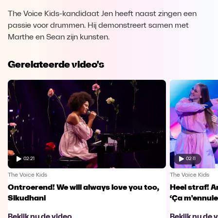
The Voice Kids-kandidaat Jen heeft naast zingen een
passie voor drummen. Hij demonstreert samen met
Marthe en Sean zijn kunsten.
Gerelateerde video's
02:21
02:11
The Voice Kids
The Voice Kids
Ontroerend! We will always love you too,
Heel straf! A
Sikudhani
‘Ça m'ennuie
Bekijk nu de video
Bekijk nu de 