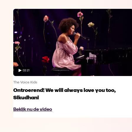
02:21
The Voice Kids
Ontroerend! We will always love you too,
Sikudhani
Bekijk nu de video