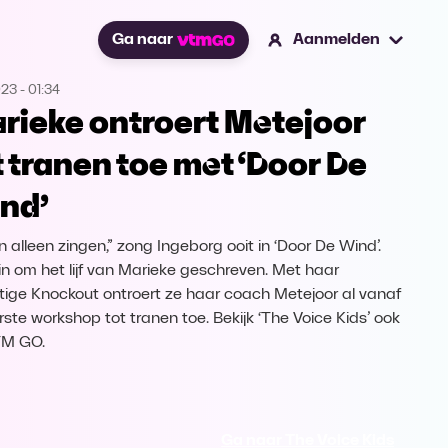
Ga naar
Aanmelden
023
-
01:34
rieke ontroert Metejoor
t tranen toe met ‘Door De
nd’
n alleen zingen,” zong Ingeborg ooit in ‘Door De Wind’.
in om het lijf van Marieke geschreven. Met haar
tige Knockout ontroert ze haar coach Metejoor al vanaf
rste workshop tot tranen toe. Bekijk ‘The Voice Kids’ ook
TM GO.
Ga naar The Voice Kids