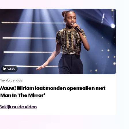
02:30
The Voice Kids
The V
Wauw! Miriam laat monden openvallen met
Yes
‘Man In The Mirror’
fin
Bekijk nu de video
Bek