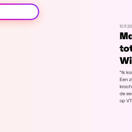
Oeps, browser niet ondersteund
10.11.2
Voor je onze programma's gaat ontdekken,
Ma
best je browser updaten of hieronder één
van de ondersteunde browsers
to
downloaden.
Wi
Google Chrome
Download
“Ik ka
Firefox
Download
Een z
krach
de ee
Safari
Download
op V
Microsoft Edge
Download
Opera
Download