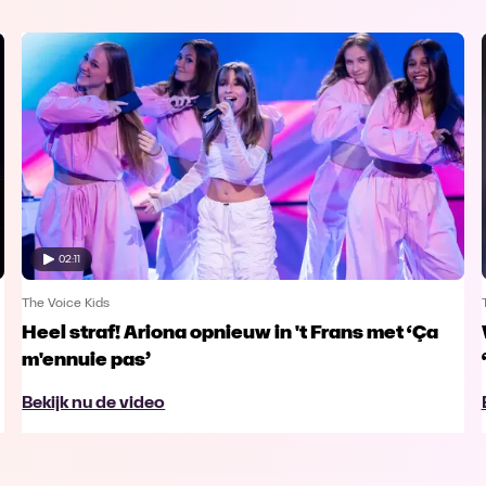
02:11
The Voice Kids
Heel straf! Ariona opnieuw in 't Frans met ‘Ça
m'ennuie pas’
Bekijk nu de video