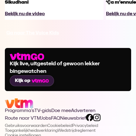
Sikudhani
‘Ça m'ennuie
Bekijk nu de video
Bekijk nu de 
Ga naar The Voice Kids
Kijk live, uitgesteld of gewoon lekker
bingewatchen
Kijk op
Programma's
TV-gids
Doe mee
Adverteren
Route naar VTM
Jobs
FAQ
Nieuwsbrief
Gebruiksvoorwaarden
Cookiebeleid
Privacybeleid
Toegankelijkheidsverklaring
Wedstrijdreglement
Cookie instellingen