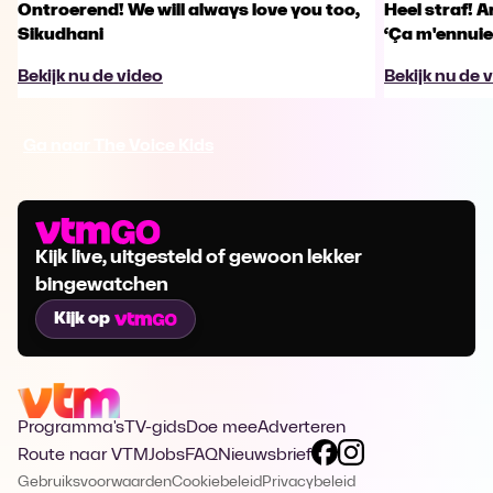
Ontroerend! We will always love you too,
Heel straf! A
Sikudhani
‘Ça m'ennuie
Bekijk nu de video
Bekijk nu de 
Ga naar The Voice Kids
Kijk live, uitgesteld of gewoon lekker
bingewatchen
Kijk op
Programma's
TV-gids
Doe mee
Adverteren
Route naar VTM
Jobs
FAQ
Nieuwsbrief
Gebruiksvoorwaarden
Cookiebeleid
Privacybeleid