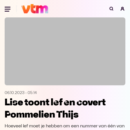
Oeps, browser niet ondersteund
Voor je onze programma's gaat ontdekken,
best je browser updaten of hieronder één
van de ondersteunde browsers
downloaden.
Google Chrome
Download
Firefox
Download
Safari
Download
06.10.2023
-
05:14
Lise toont lef en covert
Microsoft Edge
Download
Pommelien Thijs
Opera
Download
Hoeveel lef moet je hebben om een nummer van één van