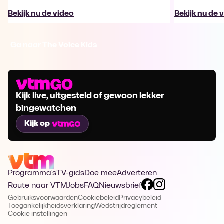
Bekijk nu de video
Bekijk nu de 
Ga naar The Voice Kids
Kijk live, uitgesteld of gewoon lekker
bingewatchen
Kijk op
Programma's
TV-gids
Doe mee
Adverteren
Route naar VTM
Jobs
FAQ
Nieuwsbrief
Gebruiksvoorwaarden
Cookiebeleid
Privacybeleid
Toegankelijkheidsverklaring
Wedstrijdreglement
Cookie instellingen