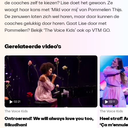
de coaches zelf te kiezen? Lise doet het gewoon. Ze
waagt haar kans met ‘Mild voor mij’ van Pommelien Thijs.
De zenuwen laten zich wel horen, maar daar kunnen de
coaches gelukkig door horen. Gaat Lise door met
Pommelien? Bekijk ‘The Voice Kids’ ook op VTM GO.
Gerelateerde video's
02:21
02:11
The Voice Kids
The Voice Kids
Ontroerend! We will always love you too,
Heel straf! A
Sikudhani
‘Ça m'ennuie