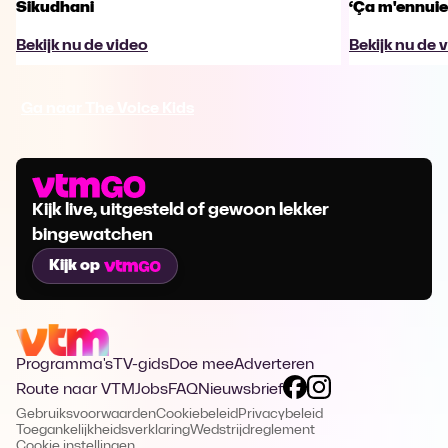
Sikudhani
‘Ça m'ennuie
Bekijk nu de video
Bekijk nu de 
Ga naar The Voice Kids
Kijk live, uitgesteld of gewoon lekker
bingewatchen
Kijk op
Programma's
TV-gids
Doe mee
Adverteren
Route naar VTM
Jobs
FAQ
Nieuwsbrief
Gebruiksvoorwaarden
Cookiebeleid
Privacybeleid
Toegankelijkheidsverklaring
Wedstrijdreglement
Cookie instellingen