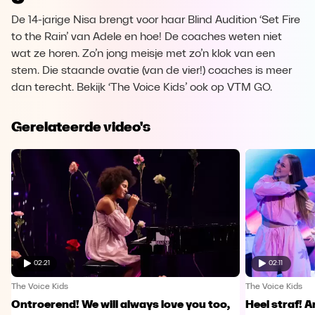
De 14-jarige Nisa brengt voor haar Blind Audition ‘Set Fire
to the Rain’ van Adele en hoe! De coaches weten niet
wat ze horen. Zo’n jong meisje met zo’n klok van een
stem. Die staande ovatie (van de vier!) coaches is meer
dan terecht. Bekijk ‘The Voice Kids’ ook op VTM GO.
Gerelateerde video's
02:21
02:11
The Voice Kids
The Voice Kids
Ontroerend! We will always love you too,
Heel straf! A