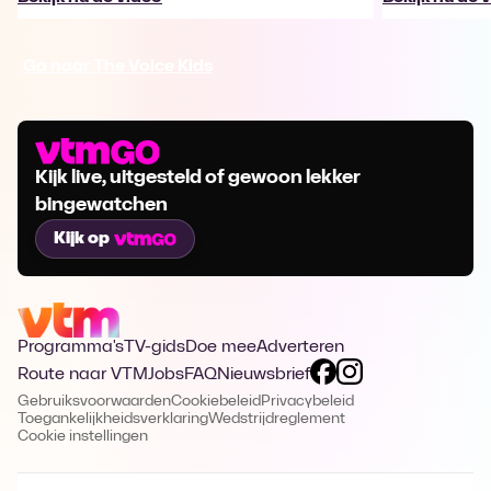
Ga naar The Voice Kids
Kijk live, uitgesteld of gewoon lekker
bingewatchen
Kijk op
Programma's
TV-gids
Doe mee
Adverteren
Route naar VTM
Jobs
FAQ
Nieuwsbrief
Gebruiksvoorwaarden
Cookiebeleid
Privacybeleid
Toegankelijkheidsverklaring
Wedstrijdreglement
Cookie instellingen