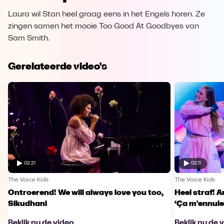
Laura wil Stan heel graag eens in het Engels horen. Ze
zingen samen het mooie Too Good At Goodbyes van
Sam Smith.
Gerelateerde video's
02:21
02:11
The Voice Kids
The Voice Kids
Ontroerend! We will always love you too,
Heel straf! A
Sikudhani
‘Ça m'ennuie
Bekijk nu de video
Bekijk nu de 