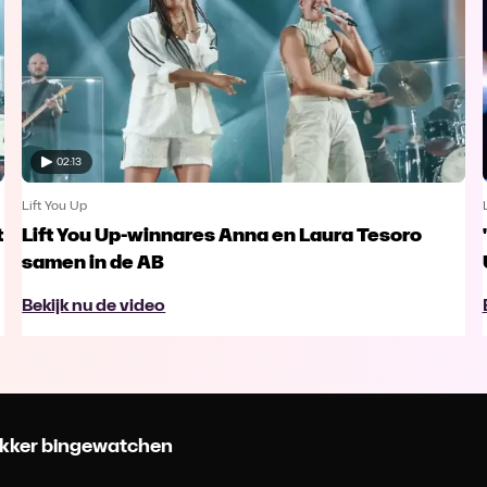
02:13
Lift You Up
t
Lift You Up-winnares Anna en Laura Tesoro
samen in de AB
Bekijk nu de video
 lekker bingewatchen