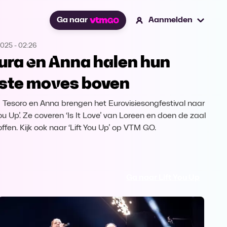
Ga naar
Aanmelden
2025
-
02:26
ura en Anna halen hun
ste moves boven
 Tesoro en Anna brengen het Eurovisiesongfestival naar
You Up’. Ze coveren ‘Is It Love’ van Loreen en doen de zaal
ffen. Kijk ook naar ‘Lift You Up’ op VTM GO.
Ga naar Lift You Up