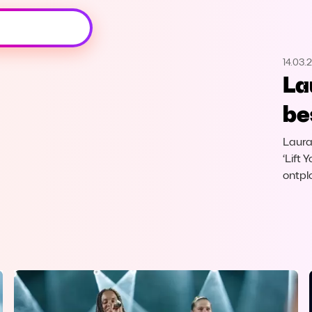
Oeps, browser niet ondersteund
14.03.
Voor je onze programma's gaat ontdekken,
La
best je browser updaten of hieronder één
van de ondersteunde browsers
be
downloaden.
Laura
Google Chrome
Download
‘Lift 
ontplo
Firefox
Download
Safari
Download
Microsoft Edge
Download
Opera
Download