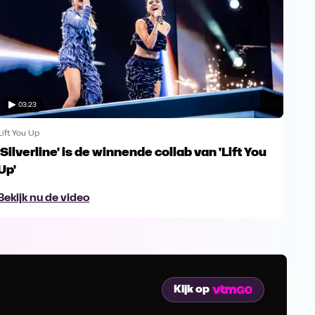
03:23
Lift You Up
Lift 
'Silverline' is de winnende collab van 'Lift You
Ann
Up'
van
Bekijk nu de video
Bek
Kijk op