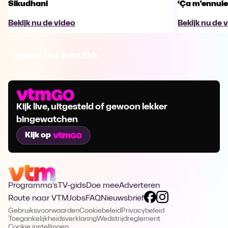
Sikudhani
‘Ça m'ennuie
Bekijk nu de video
Bekijk nu de 
Ga naar The Voice Kids
Kijk live, uitgesteld of gewoon lekker
bingewatchen
Kijk op
Programma's
TV-gids
Doe mee
Adverteren
Route naar VTM
Jobs
FAQ
Nieuwsbrief
Gebruiksvoorwaarden
Cookiebeleid
Privacybeleid
Toegankelijkheidsverklaring
Wedstrijdreglement
Cookie instellingen