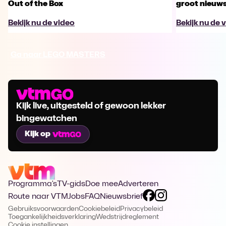
Out of the Box
groot nieuw
Bekijk nu de video
Bekijk nu de 
Ga naar LEGO MASTERS
Kijk live, uitgesteld of gewoon lekker
bingewatchen
Kijk op
Programma's
TV-gids
Doe mee
Adverteren
Route naar VTM
Jobs
FAQ
Nieuwsbrief
Gebruiksvoorwaarden
Cookiebeleid
Privacybeleid
Toegankelijkheidsverklaring
Wedstrijdreglement
Cookie instellingen