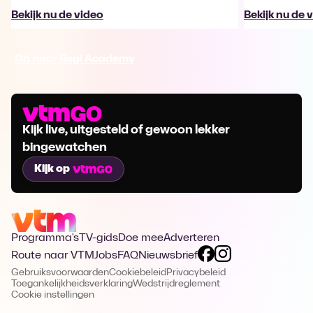
Bekijk nu de video
Bekijk nu de 
Ga naar Regi Academy
Kijk live, uitgesteld of gewoon lekker
bingewatchen
Kijk op
Programma's
TV-gids
Doe mee
Adverteren
Route naar VTM
Jobs
FAQ
Nieuwsbrief
Gebruiksvoorwaarden
Cookiebeleid
Privacybeleid
Toegankelijkheidsverklaring
Wedstrijdreglement
Cookie instellingen