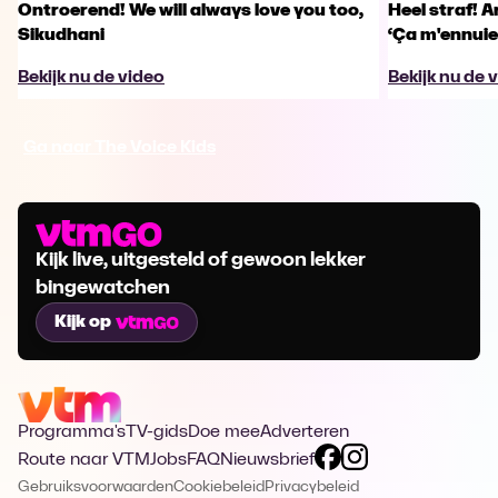
Ontroerend! We will always love you too,
Heel straf! A
Sikudhani
‘Ça m'ennuie
Bekijk nu de video
Bekijk nu de 
Ga naar The Voice Kids
Kijk live, uitgesteld of gewoon lekker
bingewatchen
Kijk op
Programma's
TV-gids
Doe mee
Adverteren
Route naar VTM
Jobs
FAQ
Nieuwsbrief
Gebruiksvoorwaarden
Cookiebeleid
Privacybeleid