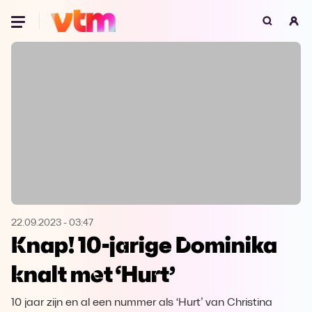
Oeps, browser niet ondersteund
Voor je onze programma's gaat ontdekken,
best je browser updaten of hieronder één
van de ondersteunde browsers
downloaden.
Google Chrome
Download
Firefox
Download
Safari
Download
22.09.2023
-
03:47
Knap! 10-jarige Dominika
Microsoft Edge
Download
knalt met ‘Hurt’
Opera
Download
10 jaar zijn en al een nummer als ‘Hurt’ van Christina