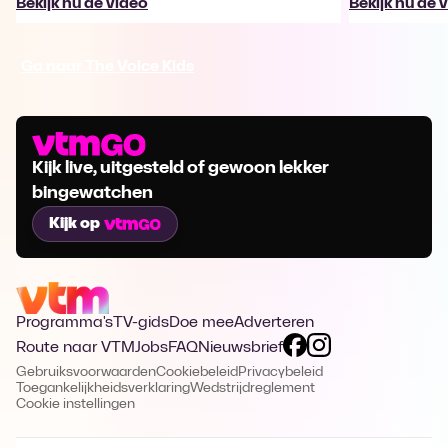
Bekijk nu de video
Bekijk nu de 
Ga naar The Voice Kids
Kijk live, uitgesteld of gewoon lekker
bingewatchen
Kijk op
Programma's
TV-gids
Doe mee
Adverteren
Route naar VTM
Jobs
FAQ
Nieuwsbrief
Gebruiksvoorwaarden
Cookiebeleid
Privacybeleid
Toegankelijkheidsverklaring
Wedstrijdreglement
Cookie instellingen