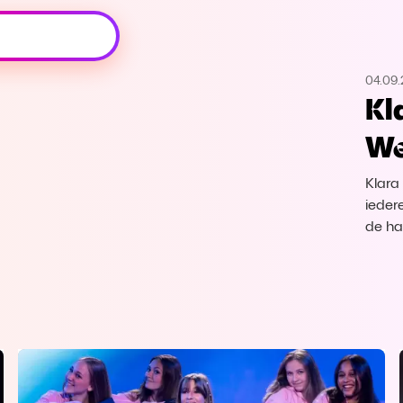
Oeps, browser niet ondersteund
04.09
Voor je onze programma's gaat ontdekken,
Kl
best je browser updaten of hieronder één
van de ondersteunde browsers
We
downloaden.
Klara
Google Chrome
Download
ieder
de ha
Firefox
Download
Safari
Download
Microsoft Edge
Download
Opera
Download