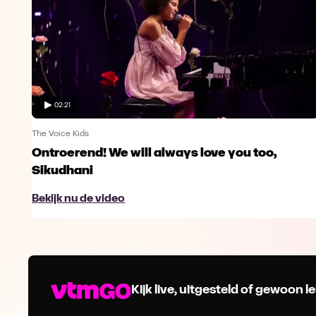
02:21
The Voice Kids
Ontroerend! We will always love you too,
Sikudhani
Bekijk nu de video
Kijk live, uitgesteld of gewoon