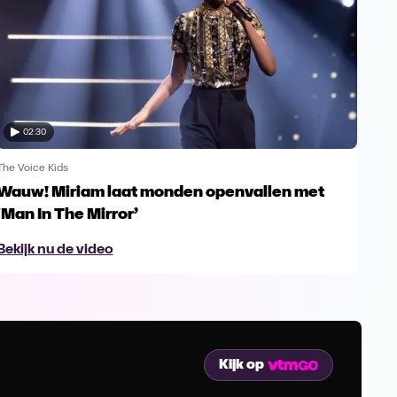
02:30
The Voice Kids
The V
Wauw! Miriam laat monden openvallen met
Yes
‘Man In The Mirror’
fin
Bekijk nu de video
Bek
Kijk op