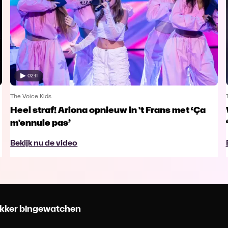
02:11
The Voice Kids
Heel straf! Ariona opnieuw in 't Frans met ‘Ça
m'ennuie pas’
Bekijk nu de video
 lekker bingewatchen