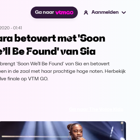
Ga naar
Aanmelden
.2020
-
01:41
ara betovert met 'Soon
’ll Be Found' van Sia
 brengt 'Soon We’ll Be Found' van Sia en betovert
een in de zaal met haar prachtige hoge noten. Herbekijk
lve finale op VTM GO.
Ga naar The Voice Kids