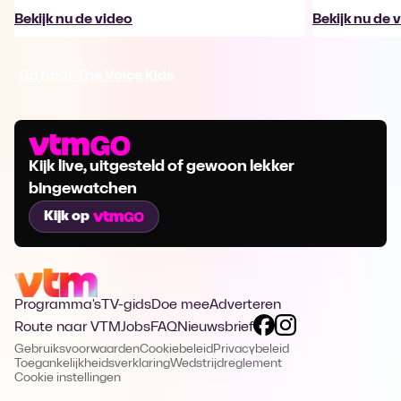
Bekijk nu de video
Bekijk nu de 
Ga naar The Voice Kids
Kijk live, uitgesteld of gewoon lekker
bingewatchen
Kijk op
Programma's
TV-gids
Doe mee
Adverteren
Route naar VTM
Jobs
FAQ
Nieuwsbrief
Gebruiksvoorwaarden
Cookiebeleid
Privacybeleid
Toegankelijkheidsverklaring
Wedstrijdreglement
Cookie instellingen