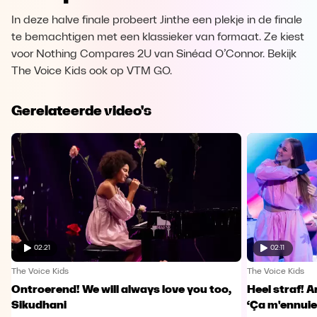
In deze halve finale probeert Jinthe een plekje in de finale
te bemachtigen met een klassieker van formaat. Ze kiest
voor Nothing Compares 2U van Sinéad O’Connor. Bekijk
The Voice Kids ook op VTM GO.
Gerelateerde video's
02:21
02:11
The Voice Kids
The Voice Kids
Ontroerend! We will always love you too,
Heel straf! A
Sikudhani
‘Ça m'ennuie