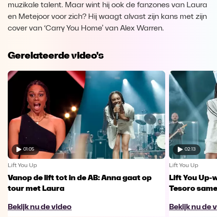
muzikale talent. Maar wint hij ook de fanzones van Laura
en Metejoor voor zich? Hij waagt alvast zijn kans met zijn
cover van ‘Carry You Home’ van Alex Warren.
Gerelateerde video's
01:05
02:13
Lift You Up
Lift You Up
Vanop de lift tot in de AB: Anna gaat op
Lift You Up-
tour met Laura
Tesoro samen
Bekijk nu de video
Bekijk nu de 