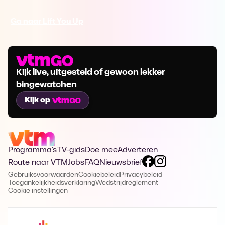
Ga naar Lift You Up
Kijk live, uitgesteld of gewoon lekker
bingewatchen
Kijk op
Programma's
TV-gids
Doe mee
Adverteren
Route naar VTM
Jobs
FAQ
Nieuwsbrief
Gebruiksvoorwaarden
Cookiebeleid
Privacybeleid
Toegankelijkheidsverklaring
Wedstrijdreglement
Cookie instellingen