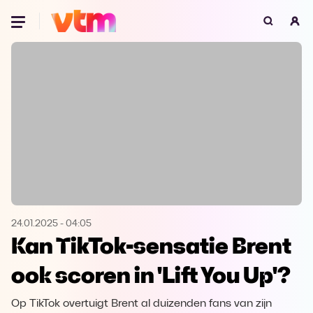
Oeps, browser niet ondersteund
Voor je onze programma's gaat ontdekken,
best je browser updaten of hieronder één
van de ondersteunde browsers
downloaden.
Google Chrome
Download
Firefox
Download
Safari
Download
24.01.2025
-
04:05
Kan TikTok-sensatie Brent
Microsoft Edge
Download
ook scoren in 'Lift You Up'?
Opera
Download
Op TikTok overtuigt Brent al duizenden fans van zijn