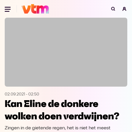
Oeps, browser niet ondersteund
Voor je onze programma's gaat ontdekken,
best je browser updaten of hieronder één
van de ondersteunde browsers
downloaden.
Google Chrome
Download
Firefox
Download
Safari
Download
02.09.2021
-
02:50
Kan Eline de donkere
Microsoft Edge
Download
wolken doen verdwijnen?
Opera
Download
Zingen in de gietende regen, het is niet het meest