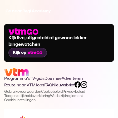
Ga naar Regi Academy
Kijk live, uitgesteld of gewoon lekker
bingewatchen
Kijk op
Programma's
TV-gids
Doe mee
Adverteren
Route naar VTM
Jobs
FAQ
Nieuwsbrief
Gebruiksvoorwaarden
Cookiebeleid
Privacybeleid
Toegankelijkheidsverklaring
Wedstrijdreglement
Cookie instellingen