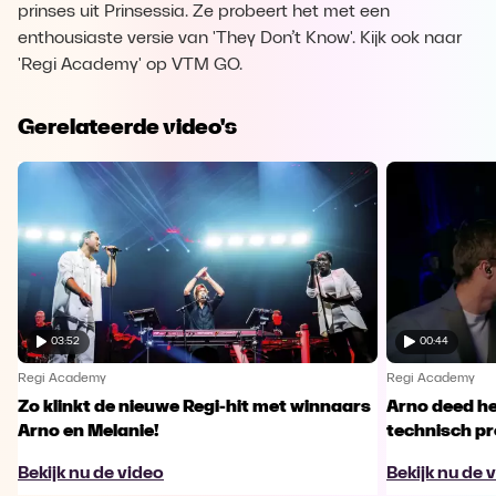
prinses uit Prinsessia. Ze probeert het met een
enthousiaste versie van 'They Don’t Know'. Kijk ook naar
'Regi Academy' op VTM GO.
Gerelateerde video's
03:52
00:44
Regi Academy
Regi Academy
Zo klinkt de nieuwe Regi-hit met winnaars
Arno deed he
Arno en Melanie!
technisch p
Bekijk nu de video
Bekijk nu de 