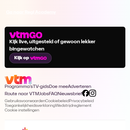
Ga naar Regi Academy
Kijk live, uitgesteld of gewoon lekker
bingewatchen
Kijk op
Programma's
TV-gids
Doe mee
Adverteren
Route naar VTM
Jobs
FAQ
Nieuwsbrief
Gebruiksvoorwaarden
Cookiebeleid
Privacybeleid
Toegankelijkheidsverklaring
Wedstrijdreglement
Cookie instellingen