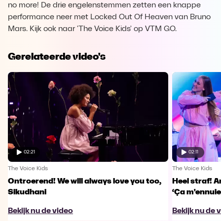
no more! De drie engelenstemmen zetten een knappe
performance neer met Locked Out Of Heaven van Bruno
Mars. Kijk ook naar 'The Voice Kids' op VTM GO.
Gerelateerde video's
02:21
02:11
The Voice Kids
The Voice Kids
Ontroerend! We will always love you too,
Heel straf! A
Sikudhani
‘Ça m'ennuie
Bekijk nu de video
Bekijk nu de 