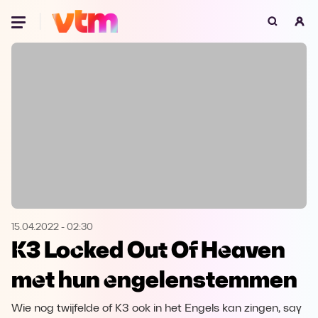
Oeps, browser niet ondersteund
Voor je onze programma's gaat ontdekken,
best je browser updaten of hieronder één
van de ondersteunde browsers
downloaden.
Google Chrome
Download
Firefox
Download
Safari
Download
15.04.2022
-
02:30
K3 Locked Out Of Heaven
Microsoft Edge
Download
met hun engelenstemmen
Opera
Download
Wie nog twijfelde of K3 ook in het Engels kan zingen, say