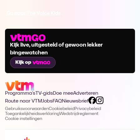
Ga naar The Voice Kids
Kijk live, uitgesteld of gewoon lekker
bingewatchen
Kijk op
Programma's
TV-gids
Doe mee
Adverteren
Route naar VTM
Jobs
FAQ
Nieuwsbrief
Gebruiksvoorwaarden
Cookiebeleid
Privacybeleid
Toegankelijkheidsverklaring
Wedstrijdreglement
Cookie instellingen