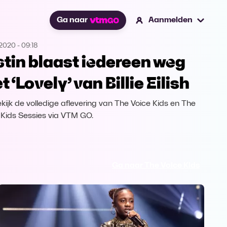
Ga naar
Aanmelden
.2020
-
09:18
stin blaast iedereen weg
 ‘Lovely’ van Billie Eilish
kijk de volledige aflevering van The Voice Kids en The
 Kids Sessies via VTM GO.
Ga naar The Voice Kids