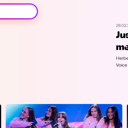
Oeps, browser niet ondersteund
28.02
Voor je onze programma's gaat ontdekken,
Ju
best je browser updaten of hieronder één
van de ondersteunde browsers
met
downloaden.
Herbe
Google Chrome
Download
Voice
Firefox
Download
Safari
Download
Microsoft Edge
Download
Opera
Download