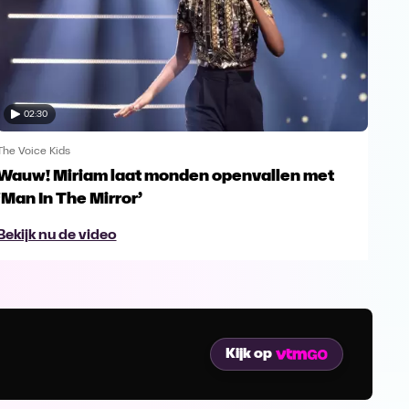
02:30
The Voice Kids
The V
Wauw! Miriam laat monden openvallen met
Yes
‘Man In The Mirror’
fin
Bekijk nu de video
Bek
Kijk op