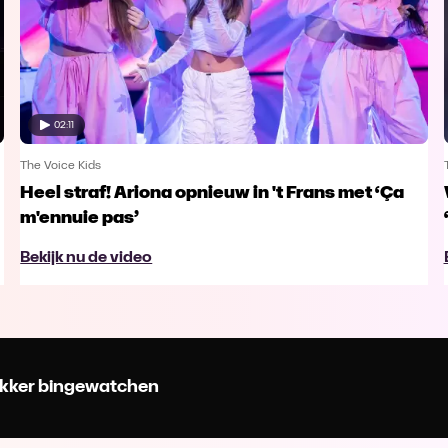
02:11
The Voice Kids
Heel straf! Ariona opnieuw in 't Frans met ‘Ça
m'ennuie pas’
Bekijk nu de video
 lekker bingewatchen