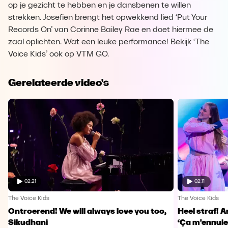
op je gezicht te hebben en je dansbenen te willen
strekken. Josefien brengt het opwekkend lied ‘Put Your
Records On’ van Corinne Bailey Rae en doet hiermee de
zaal oplichten. Wat een leuke performance! Bekijk ‘The
Voice Kids’ ook op VTM GO.
Gerelateerde video's
02:21
02:11
The Voice Kids
The Voice Kids
Ontroerend! We will always love you too,
Heel straf! A
Sikudhani
‘Ça m'ennuie