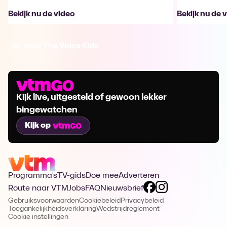
Bekijk nu de video
Bekijk nu de 
Ga naar The Voice Kids
Kijk live, uitgesteld of gewoon lekker
bingewatchen
Kijk op
Programma's
TV-gids
Doe mee
Adverteren
Route naar VTM
Jobs
FAQ
Nieuwsbrief
Gebruiksvoorwaarden
Cookiebeleid
Privacybeleid
Toegankelijkheidsverklaring
Wedstrijdreglement
Cookie instellingen