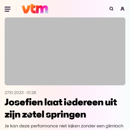
Oeps, browser niet ondersteund
Voor je onze programma's gaat ontdekken,
best je browser updaten of hieronder één
van de ondersteunde browsers
downloaden.
Google Chrome
Download
Firefox
Download
Safari
Download
27.10.2023
-
01:28
Josefien laat iedereen uit
Microsoft Edge
Download
zijn zetel springen
Opera
Download
Je kan deze performance niet kijken zonder een glimlach