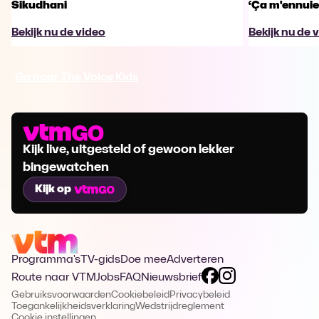
Sikudhani
‘Ça m'ennuie
Bekijk nu de video
Bekijk nu de 
Ga naar The Voice Kids
Kijk live, uitgesteld of gewoon lekker
bingewatchen
Kijk op
Programma's
TV-gids
Doe mee
Adverteren
Route naar VTM
Jobs
FAQ
Nieuwsbrief
Gebruiksvoorwaarden
Cookiebeleid
Privacybeleid
Toegankelijkheidsverklaring
Wedstrijdreglement
Cookie instellingen