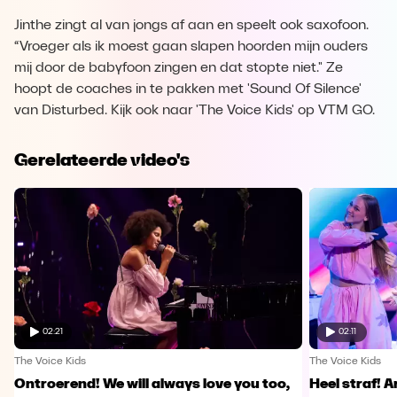
Jinthe zingt al van jongs af aan en speelt ook saxofoon.
“Vroeger als ik moest gaan slapen hoorden mijn ouders
mij door de babyfoon zingen en dat stopte niet." Ze
hoopt de coaches in te pakken met 'Sound Of Silence'
van Disturbed. Kijk ook naar 'The Voice Kids' op VTM GO.
Gerelateerde video's
02:21
02:11
The Voice Kids
The Voice Kids
Ontroerend! We will always love you too,
Heel straf! A