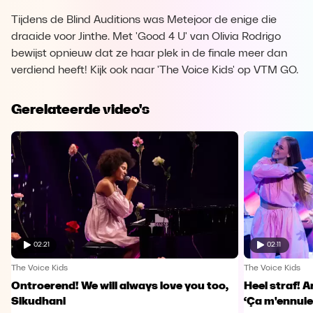
Tijdens de Blind Auditions was Metejoor de enige die
draaide voor Jinthe. Met 'Good 4 U' van Olivia Rodrigo
bewijst opnieuw dat ze haar plek in de finale meer dan
verdiend heeft! Kijk ook naar 'The Voice Kids' op VTM GO.
Gerelateerde video's
02:21
02:11
The Voice Kids
The Voice Kids
Ontroerend! We will always love you too,
Heel straf! A
Sikudhani
‘Ça m'ennuie