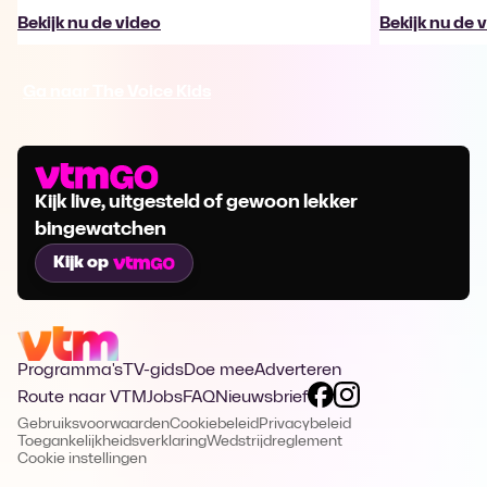
Bekijk nu de video
Bekijk nu de 
Ga naar The Voice Kids
Kijk live, uitgesteld of gewoon lekker
bingewatchen
Kijk op
Programma's
TV-gids
Doe mee
Adverteren
Route naar VTM
Jobs
FAQ
Nieuwsbrief
Gebruiksvoorwaarden
Cookiebeleid
Privacybeleid
Toegankelijkheidsverklaring
Wedstrijdreglement
Cookie instellingen