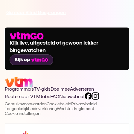
Ga naar Blind Gesprongen
Kijk live, uitgesteld of gewoon lekker
bingewatchen
Kijk op
Programma's
TV-gids
Doe mee
Adverteren
Route naar VTM
Jobs
FAQ
Nieuwsbrief
Gebruiksvoorwaarden
Cookiebeleid
Privacybeleid
Toegankelijkheidsverklaring
Wedstrijdreglement
Cookie instellingen