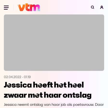
Oeps, browser niet ondersteund
Voor je onze programma's gaat ontdekken,
best je browser updaten of hieronder één
van de ondersteunde browsers
downloaden.
Google Chrome
Download
Firefox
Download
Safari
Download
02.04.2022
-
01:19
Jessica heeft het heel
Microsoft Edge
Download
zwaar met haar ontslag
Opera
Download
Jessica neemt ontslag van haar job als poetsvrouw. Daar