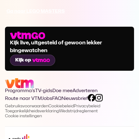
Ga naar LEGO MASTERS
Kijk live, uitgesteld of gewoon lekker
bingewatchen
Kijk op
Programma's
TV-gids
Doe mee
Adverteren
Route naar VTM
Jobs
FAQ
Nieuwsbrief
Gebruiksvoorwaarden
Cookiebeleid
Privacybeleid
Toegankelijkheidsverklaring
Wedstrijdreglement
Cookie instellingen