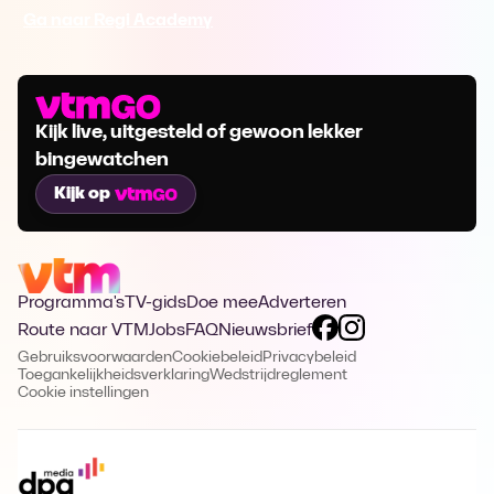
Ga naar Regi Academy
Kijk live, uitgesteld of gewoon lekker
bingewatchen
Kijk op
Programma's
TV-gids
Doe mee
Adverteren
Route naar VTM
Jobs
FAQ
Nieuwsbrief
Gebruiksvoorwaarden
Cookiebeleid
Privacybeleid
Toegankelijkheidsverklaring
Wedstrijdreglement
Cookie instellingen