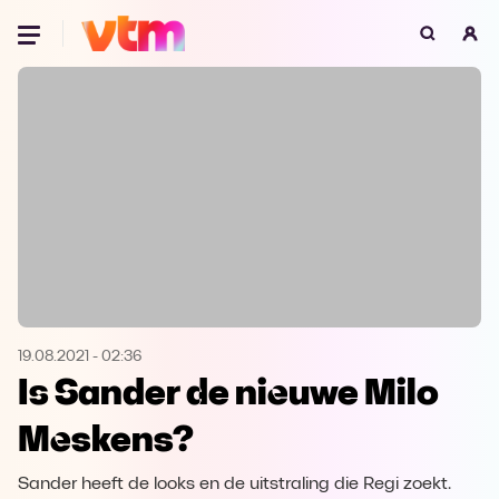
Oeps, browser niet ondersteund
Voor je onze programma's gaat ontdekken,
best je browser updaten of hieronder één
van de ondersteunde browsers
downloaden.
Google Chrome
Download
Firefox
Download
Safari
Download
19.08.2021
-
02:36
Is Sander de nieuwe Milo
Microsoft Edge
Download
Meskens?
Opera
Download
Sander heeft de looks en de uitstraling die Regi zoekt.