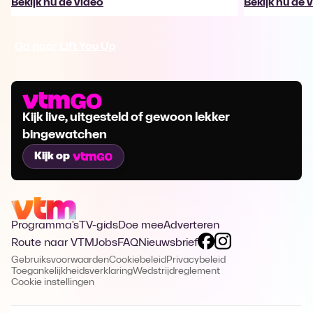
Bekijk nu de video
Bekijk nu de 
Ga naar Lift You Up
Kijk live, uitgesteld of gewoon lekker
bingewatchen
Kijk op
Programma's
TV-gids
Doe mee
Adverteren
Route naar VTM
Jobs
FAQ
Nieuwsbrief
Gebruiksvoorwaarden
Cookiebeleid
Privacybeleid
Toegankelijkheidsverklaring
Wedstrijdreglement
Cookie instellingen