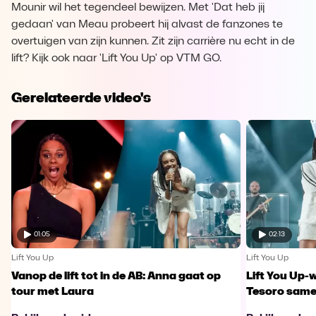
Mounir wil het tegendeel bewijzen. Met 'Dat heb jij
gedaan' van Meau probeert hij alvast de fanzones te
overtuigen van zijn kunnen. Zit zijn carrière nu echt in de
lift? Kijk ook naar 'Lift You Up' op VTM GO.
Gerelateerde video's
01:05
02:13
Lift You Up
Lift You Up
Vanop de lift tot in de AB: Anna gaat op
Lift You Up-
tour met Laura
Tesoro samen