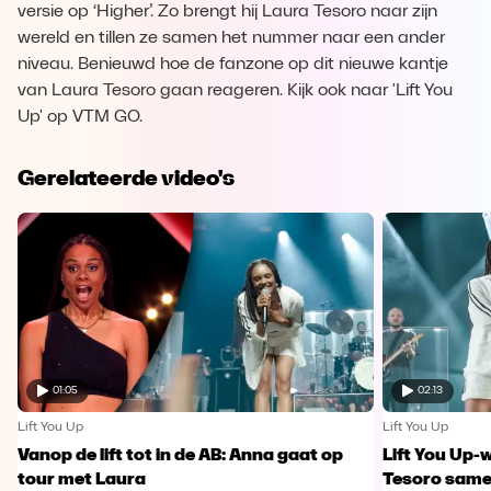
versie op ‘Higher’. Zo brengt hij Laura Tesoro naar zijn
wereld en tillen ze samen het nummer naar een ander
niveau. Benieuwd hoe de fanzone op dit nieuwe kantje
van Laura Tesoro gaan reageren. Kijk ook naar 'Lift You
Up' op VTM GO.
Gerelateerde video's
01:05
02:13
Lift You Up
Lift You Up
Vanop de lift tot in de AB: Anna gaat op
Lift You Up-
tour met Laura
Tesoro samen