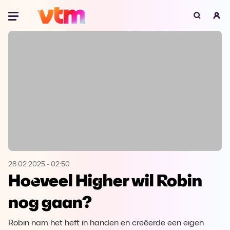
Oeps, browser niet ondersteund
Voor je onze programma's gaat ontdekken,
best je browser updaten of hieronder één
van de ondersteunde browsers
downloaden.
Google Chrome
Download
Firefox
Download
Safari
Download
28.02.2025
-
02:50
Hoeveel Higher wil Robin
Microsoft Edge
Download
nog gaan?
Opera
Download
Robin nam het heft in handen en creëerde een eigen