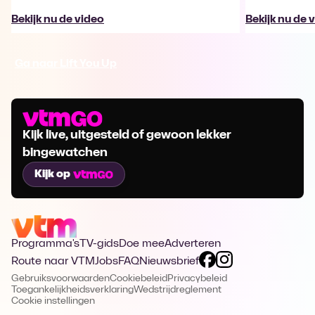
Bekijk nu de video
Bekijk nu de 
Ga naar Lift You Up
Kijk live, uitgesteld of gewoon lekker
bingewatchen
Kijk op
Programma's
TV-gids
Doe mee
Adverteren
Route naar VTM
Jobs
FAQ
Nieuwsbrief
Gebruiksvoorwaarden
Cookiebeleid
Privacybeleid
Toegankelijkheidsverklaring
Wedstrijdreglement
Cookie instellingen