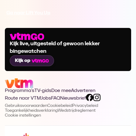
Ga naar Lift You Up
Kijk live, uitgesteld of gewoon lekker
bingewatchen
Kijk op
Programma's
TV-gids
Doe mee
Adverteren
Route naar VTM
Jobs
FAQ
Nieuwsbrief
Gebruiksvoorwaarden
Cookiebeleid
Privacybeleid
Toegankelijkheidsverklaring
Wedstrijdreglement
Cookie instellingen