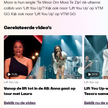
Maar is hun single ‘Te Waar Om Mooi Te Zijn’ dé ultieme
collab van ‘Lift You Up’? Kijk ook naar ‘Lift You Up’ op VTM
GO. Kijk ook naar ‘Lift You Up’ op VTM GO.
Gerelateerde video's
01:05
02:13
Lift You Up
Lift You Up
Vanop de lift tot in de AB: Anna gaat op
Lift You Up-
tour met Laura
Tesoro samen
Bekijk nu de video
Bekijk nu de 