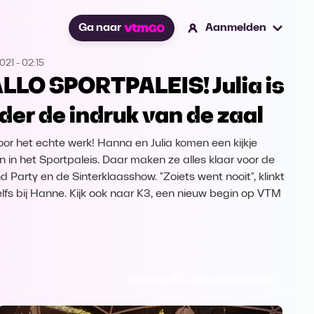
Ga naar
Aanmelden
2021
-
02:15
LLO SPORTPALEIS! Julia is
der de indruk van de zaal
voor het echte werk! Hanna en Julia komen een kijkje
 in het Sportpaleis. Daar maken ze alles klaar voor de
d Party en de Sinterklaasshow. "Zoiets went nooit", klinkt
elfs bij Hanne. Kijk ook naar K3, een nieuw begin op VTM
Ga naar K3, een nieuw begin