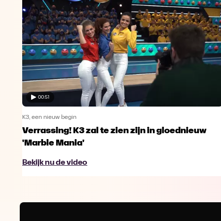
00:51
K3, een nieuw begin
Verrassing! K3 zal te zien zijn in gloednieuw
'Marble Mania'
Bekijk nu de video