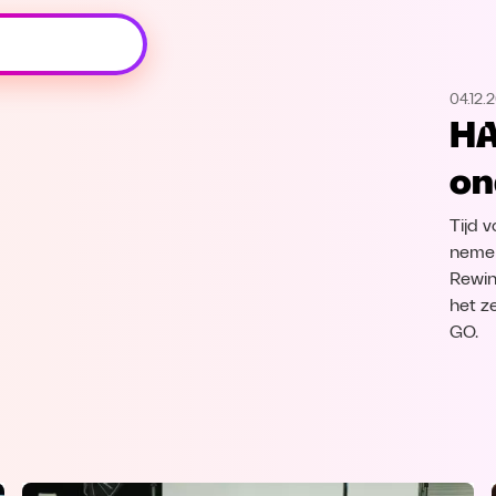
Oeps, browser niet ondersteund
04.12.
Voor je onze programma's gaat ontdekken,
HA
best je browser updaten of hieronder één
van de ondersteunde browsers
on
downloaden.
Tijd 
Google Chrome
Download
nemen
Rewin
Firefox
Download
het z
GO.
Safari
Download
Microsoft Edge
Download
Opera
Download