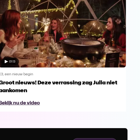
01:13
K3, een nieuw begin
K3, e
Groot nieuws! Deze verrassing zag Julia niet
Mar
aankomen
sel
Bekijk nu de video
Bek