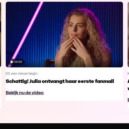
00:56
K3, een nieuw begin
Schattig! Julia ontvangt haar eerste fanmail
Bekijk nu de video