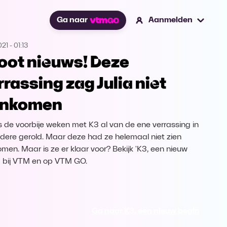
Ga naar
Aanmelden
021
-
01:13
oot nieuws! Deze
rrassing zag Julia niet
nkomen
 is de voorbije weken met K3 al van de ene verrassing in
dere gerold. Maar deze had ze helemaal niet zien
men. Maar is ze er klaar voor? Bekijk 'K3, een nieuw
' bij VTM en op VTM GO.
Ga naar K3, een nieuw begin