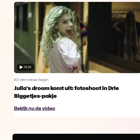
01:33
K3, een nieuw begin
Julia's droom komt uit: fotoshoot in Drie
Biggetjes-pakje
Bekijk nu de video