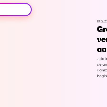
Oeps, browser niet ondersteund
18.12.2
Voor je onze programma's gaat ontdekken,
Gr
best je browser updaten of hieronder één
van de ondersteunde browsers
ve
downloaden.
aa
Google Chrome
Download
Julia
Firefox
Download
de an
aanko
begin
Safari
Download
Microsoft Edge
Download
Opera
Download