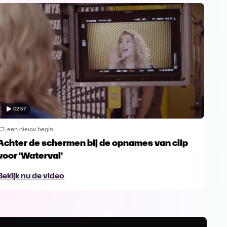
02:57
K3, een nieuw begin
K3, e
Achter de schermen bij de opnames van clip
Ver
voor 'Waterval'
eer
Bekijk nu de video
Beki