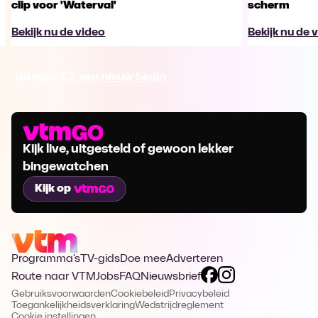
clip voor 'Waterval'
scherm
Bekijk nu de video
Bekijk nu de 
Ga naar K3, een nieuw begin
Kijk live, uitgesteld of gewoon lekker
bingewatchen
Kijk op
Programma's
TV-gids
Doe mee
Adverteren
Route naar VTM
Jobs
FAQ
Nieuwsbrief
Gebruiksvoorwaarden
Cookiebeleid
Privacybeleid
Toegankelijkheidsverklaring
Wedstrijdreglement
Cookie instellingen