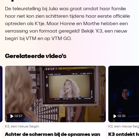
De teleurstelling bij Julia was groot omdat haar familie
haar niet kon zien schitteren tijdens haar eerste officiële
optreden als K'tje. Maar Hanne en Marthe hebben een
verrassing van formaat geregeld! Bekijk 'K3, een nieuw
begin' bij VTM en op VTM GO.
Gerelateerde video's
02:57
02:35
K3, een nieuw begin
K3, een nieuw beg
Achter de schermen bij de opnames van
K3 ontdekt h