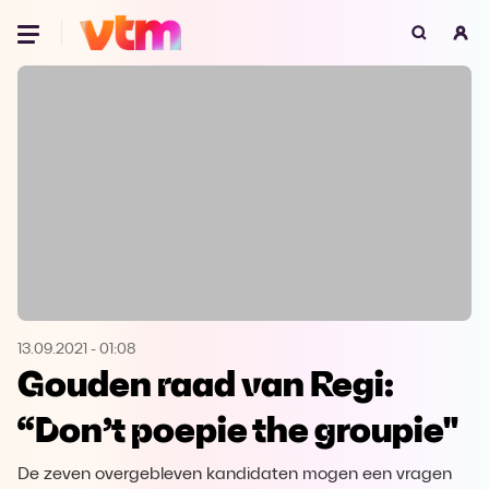
Oeps, browser niet ondersteund
Voor je onze programma's gaat ontdekken,
best je browser updaten of hieronder één
van de ondersteunde browsers
downloaden.
Google Chrome
Download
Firefox
Download
Safari
Download
13.09.2021
-
01:08
Gouden raad van Regi:
Microsoft Edge
Download
“Don’t poepie the groupie"
Opera
Download
De zeven overgebleven kandidaten mogen een vragen