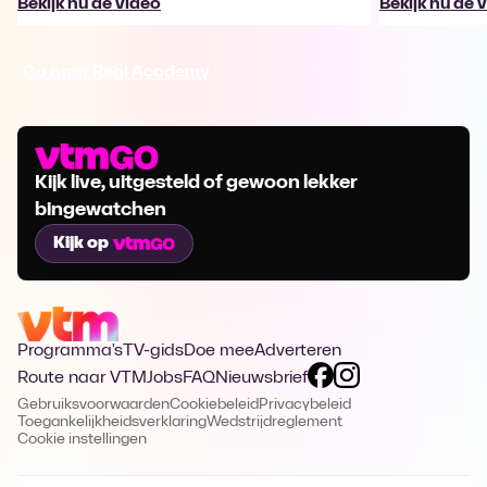
Bekijk nu de video
Bekijk nu de 
Ga naar Regi Academy
Kijk live, uitgesteld of gewoon lekker
bingewatchen
Kijk op
Programma's
TV-gids
Doe mee
Adverteren
Route naar VTM
Jobs
FAQ
Nieuwsbrief
Gebruiksvoorwaarden
Cookiebeleid
Privacybeleid
Toegankelijkheidsverklaring
Wedstrijdreglement
Cookie instellingen