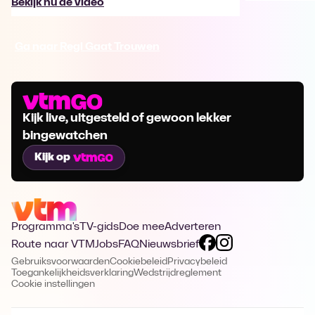
Bekijk nu de video
Ga naar Regi Gaat Trouwen
Kijk live, uitgesteld of gewoon lekker
bingewatchen
Kijk op
Programma's
TV-gids
Doe mee
Adverteren
Route naar VTM
Jobs
FAQ
Nieuwsbrief
Gebruiksvoorwaarden
Cookiebeleid
Privacybeleid
Toegankelijkheidsverklaring
Wedstrijdreglement
Cookie instellingen