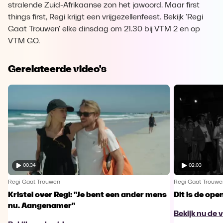
stralende Zuid-Afrikaanse zon het jawoord. Maar first
things first, Regi krijgt een vrijgezellenfeest. Bekijk 'Regi
Gaat Trouwen' elke dinsdag om 21.30 bij VTM 2 en op
VTM GO.
Gerelateerde video's
00:34
02:03
Regi Gaat Trouwen
Regi Gaat Trouwe
Kristel over Regi: "Je bent een ander mens
Dit is de ope
nu. Aangenamer"
Bekijk nu de 