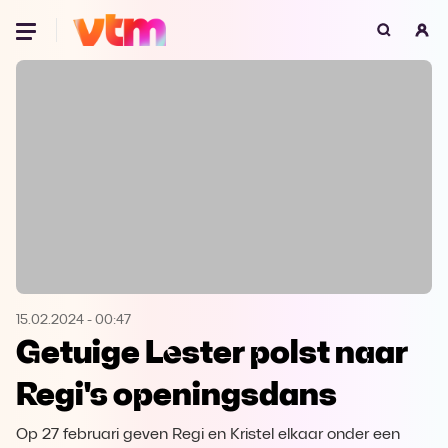
Oeps, browser niet ondersteund
Voor je onze programma's gaat ontdekken,
best je browser updaten of hieronder één
van de ondersteunde browsers
downloaden.
Google Chrome
Download
Firefox
Download
Safari
Download
15.02.2024
-
00:47
Getuige Lester polst naar
Microsoft Edge
Download
Regi's openingsdans
Opera
Download
Op 27 februari geven Regi en Kristel elkaar onder een