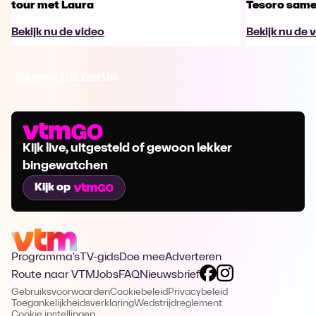
tour met Laura
Tesoro samen
Bekijk nu de video
Bekijk nu de 
Ga naar Lift You Up
Kijk live, uitgesteld of gewoon lekker
bingewatchen
Kijk op
Programma's
TV-gids
Doe mee
Adverteren
Route naar VTM
Jobs
FAQ
Nieuwsbrief
Gebruiksvoorwaarden
Cookiebeleid
Privacybeleid
Toegankelijkheidsverklaring
Wedstrijdreglement
Cookie instellingen