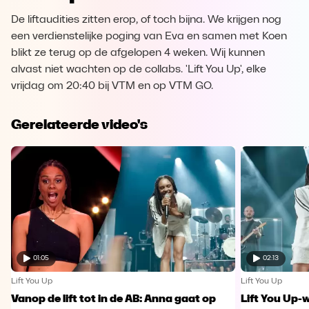
De liftaudities zitten erop, of toch bijna. We krijgen nog
een verdienstelijke poging van Eva en samen met Koen
blikt ze terug op de afgelopen 4 weken. Wij kunnen
alvast niet wachten op de collabs. 'Lift You Up', elke
vrijdag om 20:40 bij VTM en op VTM GO.
Gerelateerde video's
01:05
02:13
Lift You Up
Lift You Up
Vanop de lift tot in de AB: Anna gaat op
Lift You Up-