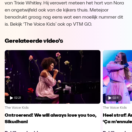
van Trixie Whitley. Hij verovert meteen het hart van Nora
en ongetwijfeld ook van de kijkers thuis. Metejoor
benadrukt graag nog eens wat een moeilijk nummer dit
is. Bekijk ‘The Voice Kids’ ook op VTM GO.
Gerelateerde video's
02:21
02:11
The Voice Kids
The Voice Kids
Ontroerend! We will always love you too,
Heel straf! A
Sikudhani
‘Ça m'ennuie