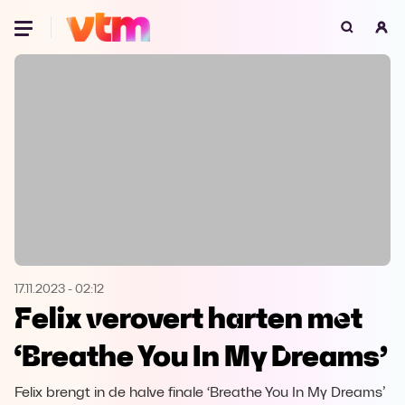
Oeps, browser niet ondersteund
Voor je onze programma's gaat ontdekken,
best je browser updaten of hieronder één
van de ondersteunde browsers
downloaden.
Google Chrome
Download
Firefox
Download
Safari
Download
17.11.2023
-
02:12
Felix verovert harten met
Microsoft Edge
Download
‘Breathe You In My Dreams’
Opera
Download
Felix brengt in de halve finale ‘Breathe You In My Dreams’