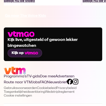
Bekijk nu de video
Bekijk nu de 
Ga naar The Voice Kids
Kijk live, uitgesteld of gewoon lekker
bingewatchen
Kijk op
Programma's
TV-gids
Doe mee
Adverteren
Route naar VTM
Jobs
FAQ
Nieuwsbrief
Gebruiksvoorwaarden
Cookiebeleid
Privacybeleid
Toegankelijkheidsverklaring
Wedstrijdreglement
Cookie instellingen