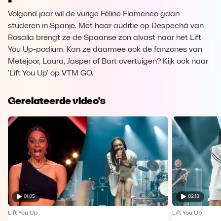
Volgend jaar wil de vurige Féline Flamenco gaan
studeren in Spanje. Met haar auditie op Despechá van
Rosalía brengt ze de Spaanse zon alvast naar het Lift
You Up-podium. Kan ze daarmee ook de fanzones van
Metejoor, Laura, Jasper of Bart overtuigen? Kijk ook naar
'Lift You Up' op VTM GO.
Gerelateerde video's
01:05
02:13
Lift You Up
Lift You Up