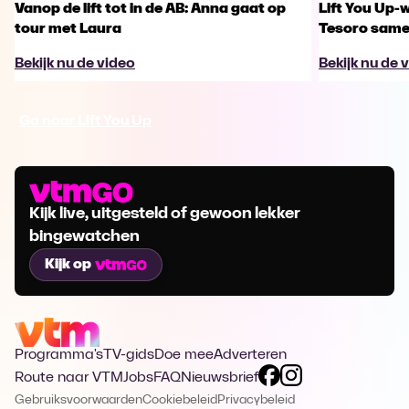
Vanop de lift tot in de AB: Anna gaat op
Lift You Up-
tour met Laura
Tesoro samen
Bekijk nu de video
Bekijk nu de 
Ga naar Lift You Up
Kijk live, uitgesteld of gewoon lekker
bingewatchen
Kijk op
Programma's
TV-gids
Doe mee
Adverteren
Route naar VTM
Jobs
FAQ
Nieuwsbrief
Gebruiksvoorwaarden
Cookiebeleid
Privacybeleid