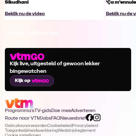
Sikudhani
‘Ça m'ennuie
Bekijk nu de video
Bekijk nu de 
Ga naar The Voice Kids
Kijk live, uitgesteld of gewoon lekker
bingewatchen
Kijk op
Programma's
TV-gids
Doe mee
Adverteren
Route naar VTM
Jobs
FAQ
Nieuwsbrief
Gebruiksvoorwaarden
Cookiebeleid
Privacybeleid
Toegankelijkheidsverklaring
Wedstrijdreglement
Cookie instellingen