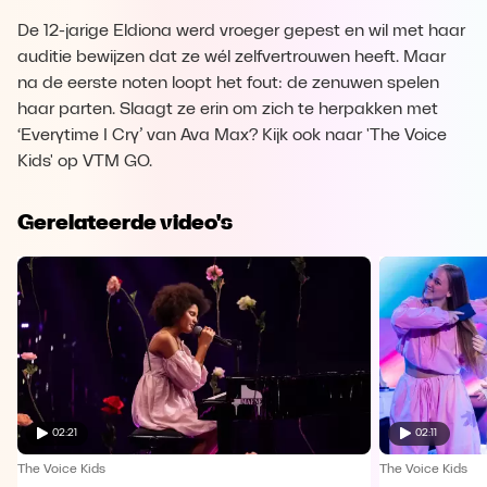
De 12-jarige Eldiona werd vroeger gepest en wil met haar
auditie bewijzen dat ze wél zelfvertrouwen heeft. Maar
na de eerste noten loopt het fout: de zenuwen spelen
haar parten. Slaagt ze erin om zich te herpakken met
‘Everytime I Cry’ van Ava Max? Kijk ook naar 'The Voice
Kids' op VTM GO.
Gerelateerde video's
02:21
02:11
The Voice Kids
The Voice Kids