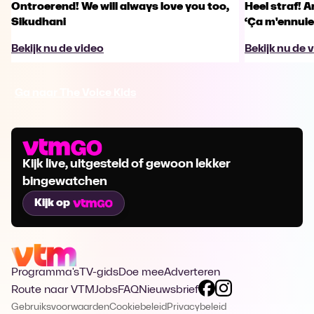
Ontroerend! We will always love you too,
Heel straf! A
Sikudhani
‘Ça m'ennuie
Bekijk nu de video
Bekijk nu de 
Ga naar The Voice Kids
Kijk live, uitgesteld of gewoon lekker
bingewatchen
Kijk op
Programma's
TV-gids
Doe mee
Adverteren
Route naar VTM
Jobs
FAQ
Nieuwsbrief
Gebruiksvoorwaarden
Cookiebeleid
Privacybeleid