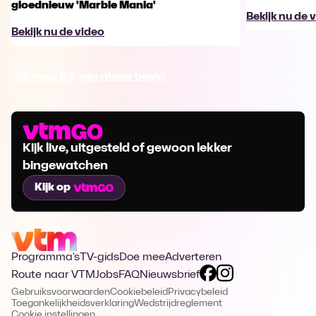
gloednieuw 'Marble Mania'
Bekijk nu de 
Bekijk nu de video
Ga naar K3, een nieuw begin
Kijk live, uitgesteld of gewoon lekker
bingewatchen
Kijk op
Programma's
TV-gids
Doe mee
Adverteren
Route naar VTM
Jobs
FAQ
Nieuwsbrief
Gebruiksvoorwaarden
Cookiebeleid
Privacybeleid
Toegankelijkheidsverklaring
Wedstrijdreglement
Cookie instellingen