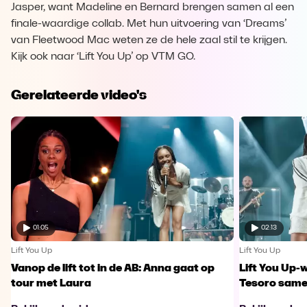
Jasper, want Madeline en Bernard brengen samen al een
finale-waardige collab. Met hun uitvoering van ‘Dreams’
van Fleetwood Mac weten ze de hele zaal stil te krijgen.
Kijk ook naar ‘Lift You Up’ op VTM GO.
Gerelateerde video's
01:05
02:13
Lift You Up
Lift You Up
Vanop de lift tot in de AB: Anna gaat op
Lift You Up-
tour met Laura
Tesoro samen