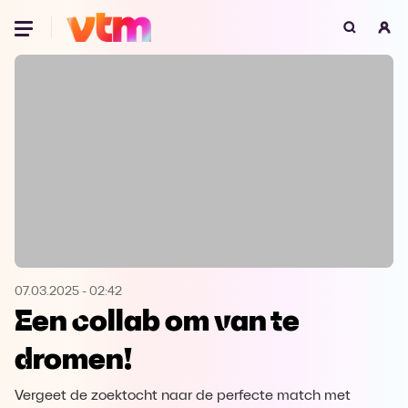
Oeps, browser niet ondersteund
Voor je onze programma's gaat ontdekken,
best je browser updaten of hieronder één
van de ondersteunde browsers
downloaden.
Google Chrome
Download
Firefox
Download
Safari
Download
07.03.2025
-
02:42
Een collab om van te
Microsoft Edge
Download
dromen!
Opera
Download
Vergeet de zoektocht naar de perfecte match met