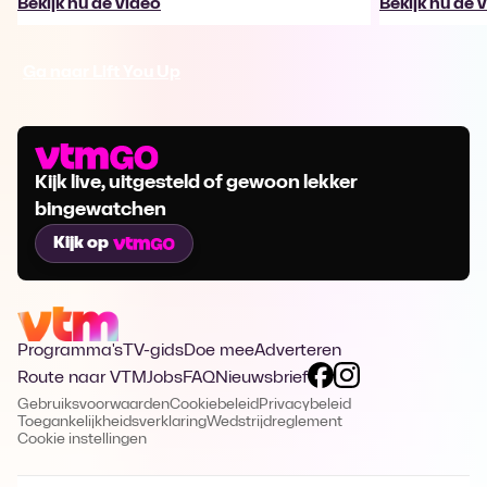
Bekijk nu de video
Bekijk nu de 
Ga naar Lift You Up
Kijk live, uitgesteld of gewoon lekker
bingewatchen
Kijk op
Programma's
TV-gids
Doe mee
Adverteren
Route naar VTM
Jobs
FAQ
Nieuwsbrief
Gebruiksvoorwaarden
Cookiebeleid
Privacybeleid
Toegankelijkheidsverklaring
Wedstrijdreglement
Cookie instellingen