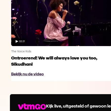
02:21
The Voice Kids
Ontroerend! We will always love you too,
Sikudhani
Bekijk nu de video
Kijk live, uitgesteld of gewoon