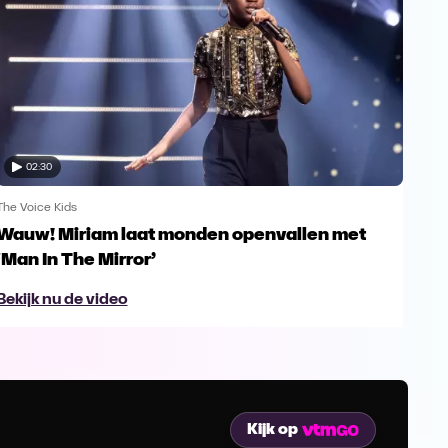
02:30
The Voice Kids
The V
Wauw! Miriam laat monden openvallen met
Yes
‘Man In The Mirror’
fin
Bekijk nu de video
Bek
Kijk op