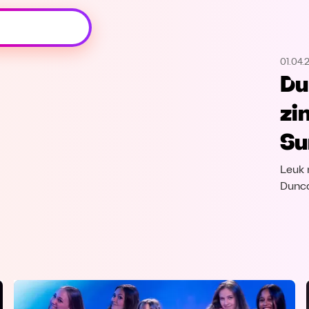
Oeps, browser niet ondersteund
01.04.
Voor je onze programma's gaat ontdekken,
Du
best je browser updaten of hieronder één
van de ondersteunde browsers
zi
downloaden.
Su
Google Chrome
Download
Leuk n
Firefox
Download
Dunca
Safari
Download
Microsoft Edge
Download
Opera
Download