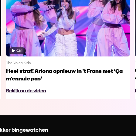
02:11
The Voice Kids
Heel straf! Ariona opnieuw in 't Frans met ‘Ça
m'ennuie pas’
Bekijk nu de video
 lekker bingewatchen