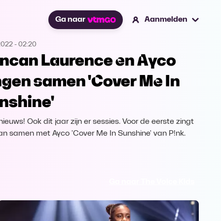
Ga naar
Aanmelden
2022
-
02:20
ncan Laurence en Ayco
ngen samen 'Cover Me In
nshine'
ieuws! Ook dit jaar zijn er sessies. Voor de eerste zingt
n samen met Ayco 'Cover Me In Sunshine' van P!nk.
Ga naar The Voice Kids