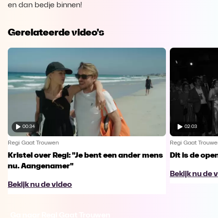
en dan bedje binnen!
Gerelateerde video's
00:34
02:03
Regi Gaat Trouwen
Regi Gaat Trouwe
Kristel over Regi: "Je bent een ander mens
Dit is de ope
nu. Aangenamer"
Bekijk nu de 
Bekijk nu de video
Ga naar Regi Gaat Trouwen