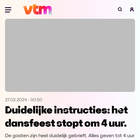
Oeps, browser niet ondersteund
Voor je onze programma's gaat ontdekken,
best je browser updaten of hieronder één
van de ondersteunde browsers
downloaden.
Google Chrome
Download
Firefox
Download
Safari
Download
27.02.2024
-
00:50
Duidelijke instructies: het
Microsoft Edge
Download
dansfeest stopt om 4 uur.
Opera
Download
De gasten zijn heel duidelijk gebrieft. Alles geven tot 4 uur