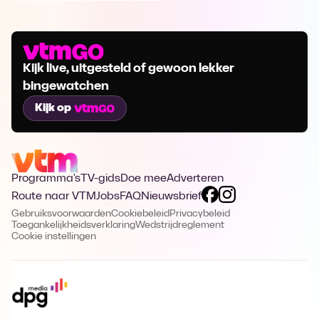
Kijk live, uitgesteld of gewoon lekker
bingewatchen
Kijk op
Programma's
TV-gids
Doe mee
Adverteren
Route naar VTM
Jobs
FAQ
Nieuwsbrief
Gebruiksvoorwaarden
Cookiebeleid
Privacybeleid
Toegankelijkheidsverklaring
Wedstrijdreglement
Cookie instellingen