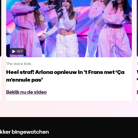
02:11
The Voice Kids
Heel straf! Ariona opnieuw in 't Frans met ‘Ça
m'ennuie pas’
Bekijk nu de video
 lekker bingewatchen