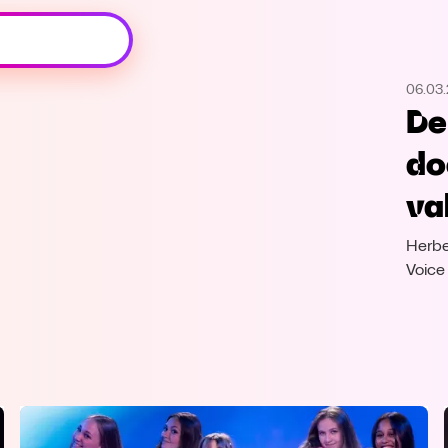
Oeps, browser niet ondersteund
06.03
Voor je onze programma's gaat ontdekken,
De
best je browser updaten of hieronder één
van de ondersteunde browsers
do
downloaden.
va
Google Chrome
Download
Herbe
Firefox
Download
Voice
Safari
Download
Microsoft Edge
Download
Opera
Download