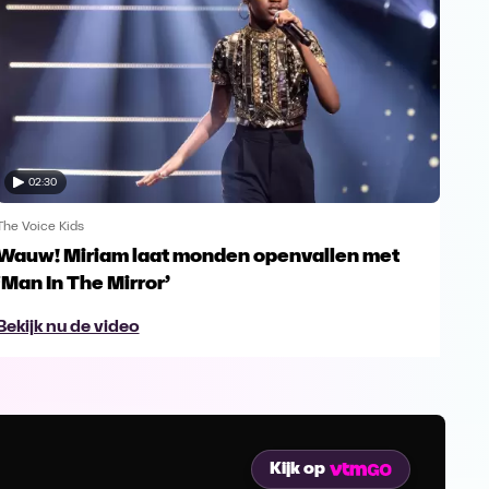
02:30
The Voice Kids
The V
Wauw! Miriam laat monden openvallen met
Yes
‘Man In The Mirror’
fin
Bekijk nu de video
Bek
Kijk op