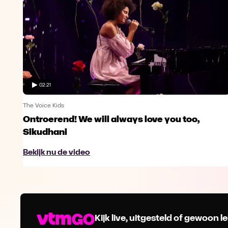
02:21
The Voice Kids
Ontroerend! We will always love you too,
Sikudhani
Bekijk nu de video
Kijk live, uitgesteld of gewoon