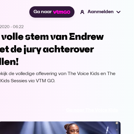
Ga naar
Aanmelden
.2020
-
06:22
 volle stem van Endrew
et de jury achterover
llen!
kijk de volledige aflevering van The Voice Kids en The
 Kids Sessies via VTM GO.
Ga naar The Voice Kids